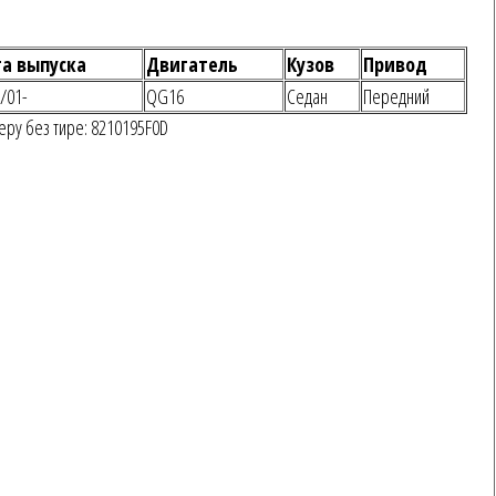
а выпуска
Двигатель
Кузов
Привод
/01-
QG16
Седан
Передний
еру без тире: 8210195F0D