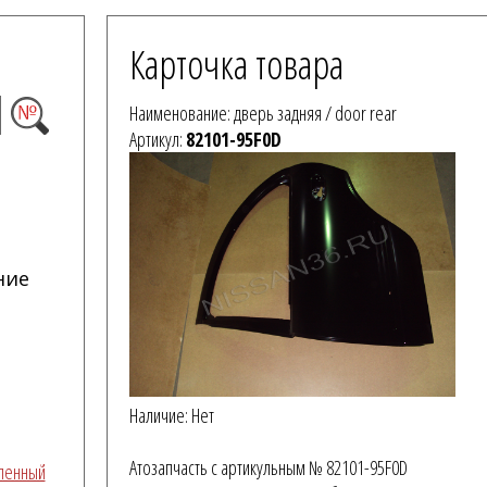
Карточка товара
Наименование: дверь задняя / door rear
Артикул:
82101-95F0D
ние
Наличие: Нет
Атозапчасть с артикульным № 82101-95F0D
вленный