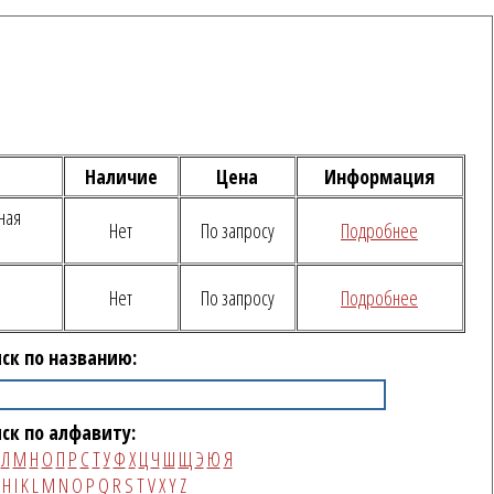
Наличие
Цена
Информация
ная
Нет
По запросу
Подробнее
Нет
По запросу
Подробнее
ск по названию:
ск по алфавиту:
Л
М
Н
О
П
Р
С
Т
У
Ф
Х
Ц
Ч
Ш
Щ
Э
Ю
Я
H
I
K
L
M
N
O
P
Q
R
S
T
V
X
Y
Z