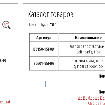
Каталог товаров
Поиск по букве
"Л"
Артикул
Наименование
Левая фара противотуман
B6150-95F0D
Left headlight fog
ние
личинка замка двери
80601-95F0A
cylinder set door lock
Пои
Пои
А
Б
В
Г
Д
Е
Ё
Ж
З
И
К
вленный
A
B
C
D
E
F
G